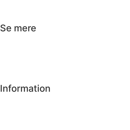
Reklamation
Kundeservice
Se mere
Badeværelse
Køkken
Varme
Hus og have
Information
Om os
Privatlivs- og cookiepolitik
Handelsbetingelser