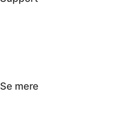
Ordre status
Prisoverslag
Fragt og afhentning
Returnering
Reklamation
Kundeservice
Se mere
Badeværelse
Køkken
Varme
Hus og have