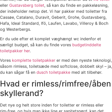
eller
Gustavsberg toilet
, så kan du finde en pakkeløsning,
der indeholder netop det. Vi har pakker med toiletter fra
Cassøe, Catalano, Duravit, Geberit, Grohe, Gustavsberg,
Hafa, Ideal Standard, Ifö, Laufen, Lavabo, Villeroy & Boch
og Westerbergs.
Er du ude efter et komplet væghængt wc indenfor et
særligt budget, så kan du finde vores
budgetinddelte
toiletpakker her
.
Vores
komplette toiletpakker
er med den nyeste teknologi,
såsom rimless, toiletsæde med softclose, dobbelt skyl – ja,
du kan sågar få en
dusch toiletpakke
med alt tilbehør.
Hvad er rimless/rimfree/åben
skyllerand?
Det nye og helt store inden for toiletter er rimless eller
rim-free, og hvis man ikke lige er sanitetsnørd, kan det