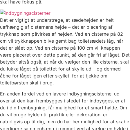
skal have fokus på.
Det er vigtigt at understrege, at sædehøjden er helt
uafhængig af cisternens højde – det er placering af
trykknap som påvirkes af højden. Ved en cisterne på 82
cm vil trykknappen blive gemt bag toiletsædets låg, når
det er slået op. Ved en cisterne på 100 cm vil knappen
være placeret over dette punkt, så den går fri af låget. Det
betyder altså også, at når du vælger den lille cisterne, skal
du lukke låget på toilettet for at skylle ud – og dermed
åbne for låget igen efter skyllet, for at tjekke om
toiletbørsten skal i brug.
En anden fordel ved en lavere indbygningscisterne, ud
over at den kan frembygges i stedet for indbygges, er at
du i din frembygning, får mulighed for et smart hylde. Om
du vil bruge hylden til praktik eller dekoration, er
naturligvis op til dig, men du har her mulighed for at skabe
yderligere sammenhæng i rummet ved at vælge en hylde i