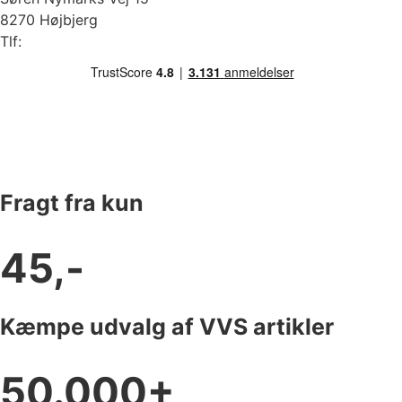
8270 Højbjerg
Tlf:
87 37 40 30
Fragt fra kun
45,-
Kæmpe udvalg af VVS artikler
50.000+