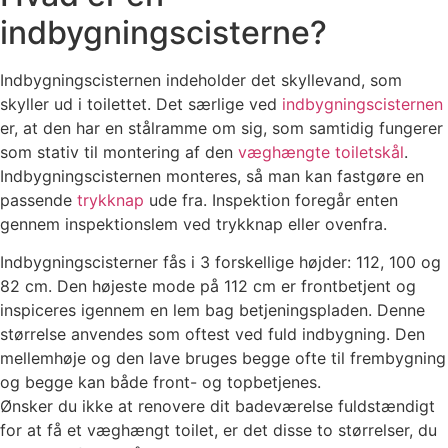
indbygningscisterne?
Indbygningscisternen indeholder det skyllevand, som
skyller ud i toilettet. Det særlige ved
indbygningscisternen
er, at den har en stålramme om sig, som samtidig fungerer
som stativ til montering af den
væghængte toiletskål
.
Indbygningscisternen monteres, så man kan fastgøre en
passende
trykknap
ude fra. Inspektion foregår enten
gennem inspektionslem ved trykknap eller ovenfra.
Indbygningscisterner fås i 3 forskellige højder: 112, 100 og
82 cm. Den højeste mode på 112 cm er frontbetjent og
inspiceres igennem en lem bag betjeningspladen. Denne
størrelse anvendes som oftest ved fuld indbygning. Den
mellemhøje og den lave bruges begge ofte til frembygning
og begge kan både front- og topbetjenes.
Ønsker du ikke at renovere dit badeværelse fuldstændigt
for at få et væghængt toilet, er det disse to størrelser, du