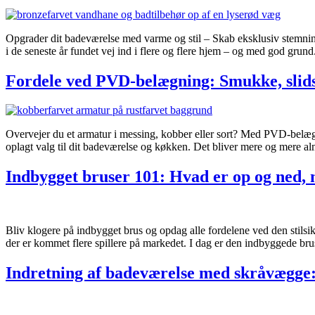
Opgrader dit badeværelse med varme og stil – Skab eksklusiv stemning
i de seneste år fundet vej ind i flere og flere hjem – og med god gru
Fordele ved PVD-belægning: Smukke, slid
Overvejer du et armatur i messing, kobber eller sort? Med PVD-belægn
oplagt valg til dit badeværelse og køkken. Det bliver mere og mere al
Indbygget bruser 101: Hvad er op og ned, 
Bliv klogere på indbygget brus og opdag alle fordelene ved den stilsikr
der er kommet flere spillere på markedet. I dag er den indbyggede br
Indretning af badeværelse med skråvægge: