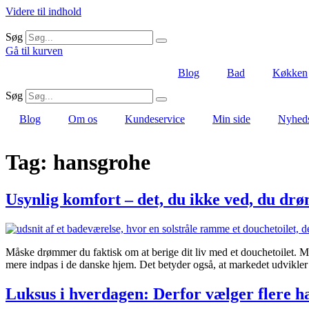
Videre til indhold
Søg
Gå til kurven
Blog
Bad
Køkken
Søg
Blog
Om os
Kundeservice
Min side
Nyhed
Tag:
hansgrohe
Usynlig komfort – det, du ikke ved, du d
Måske drømmer du faktisk om at berige dit liv med et douchetoilet. 
mere indpas i de danske hjem. Det betyder også, at markedet udvikler
Luksus i hverdagen: Derfor vælger flere h