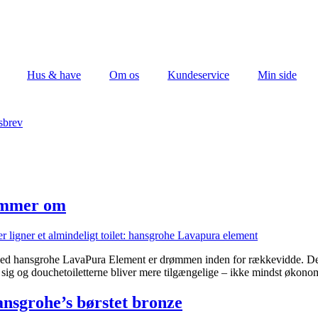
Hus & have
Om os
Kundeservice
Min side
sbrev
rømmer om
Med hansgrohe LavaPura Element er drømmen inden for rækkevidde. Det d
 sig og douchetoiletterne bliver mere tilgængelige – ikke mindst økono
ansgrohe’s børstet bronze