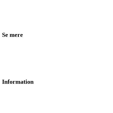
Returnering
Reklamation
Kundeservice
Se mere
Badeværelse
Køkken
Varme
Hus og have
Information
Om os
Privatlivs- og cookiepolitik
Handelsbetingelser