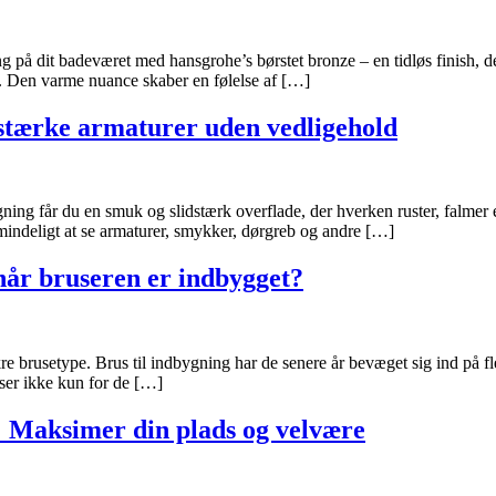
 på dit badeværet med hansgrohe’s børstet bronze – en tidløs finish, de
nd. Den varme nuance skaber en følelse af […]
stærke armaturer uden vedligehold
ing får du en smuk og slidstærk overflade, der hverken ruster, falmer 
mindeligt at se armaturer, smykker, dørgreb og andre […]
når bruseren er indbygget?
e brusetype. Brus til indbygning har de senere år bevæget sig ind på flere
user ikke kun for de […]
 Maksimer din plads og velvære