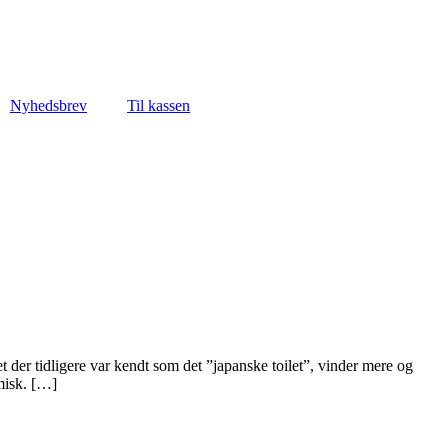
Nyhedsbrev
Til kassen
er tidligere var kendt som det ”japanske toilet”, vinder mere og
misk. […]