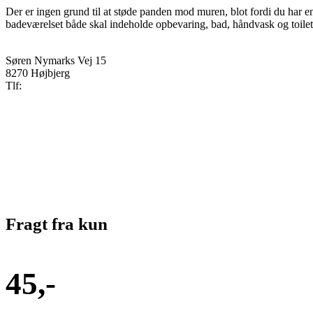
Der er ingen grund til at støde panden mod muren, blot fordi du har 
badeværelset både skal indeholde opbevaring, bad, håndvask og toilet
Søren Nymarks Vej 15
8270 Højbjerg
Tlf:
87 37 40 30
Fragt fra kun
45,-