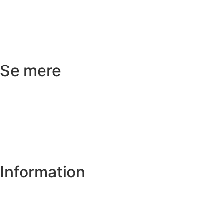
Returnering
Reklamation
Kundeservice
Se mere
Badeværelse
Køkken
Varme
Hus og have
Information
Om os
Privatlivs- og cookiepolitik