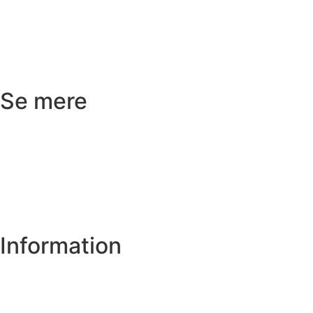
Returnering
Reklamation
Kundeservice
Se mere
Badeværelse
Køkken
Varme
Hus og have
Information
Om os
Privatlivs- og cookiepolitik