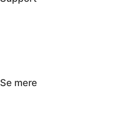
Ordre status
Prisoverslag
Fragt og afhentning
Returnering
Reklamation
Kundeservice
Se mere
Badeværelse
Køkken
Varme
Hus og have