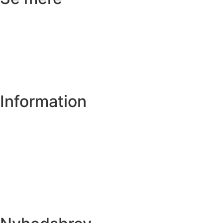
Badeværelse
Køkken
Varme
Hus og have
Information
Om os
Privatlivs- og cookiepolitik
Handelsbetingelser
Spørgsmål
Få et tilbud