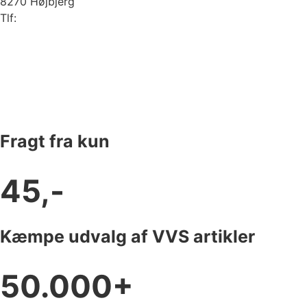
8270 Højbjerg
Tlf:
87 37 40 30
Fragt fra kun
45,-
Kæmpe udvalg af VVS artikler
50.000+