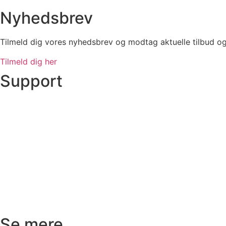
Nyhedsbrev
Tilmeld dig vores nyhedsbrev og modtag aktuelle tilbud o
Tilmeld dig her
Support
Ordre status
Prisoverslag
Fragt og afhentning
Returnering
Reklamation
Kundeservice
Se mere