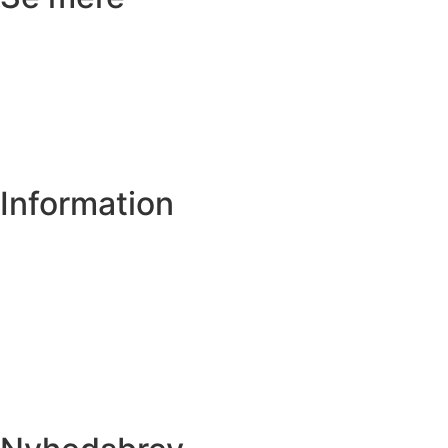
Badeværelse
Køkken
Varme
Hus og have
Information
Om os
Privatlivs- og cookiepolitik
Handelsbetingelser
Spørgsmål
Få et tilbud