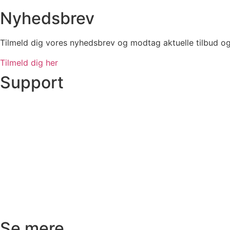
Nyhedsbrev
Tilmeld dig vores nyhedsbrev og modtag aktuelle tilbud o
Tilmeld dig her
Support
Ordre status
Prisoverslag
Fragt og afhentning
Returnering
Reklamation
Kundeservice
Se mere