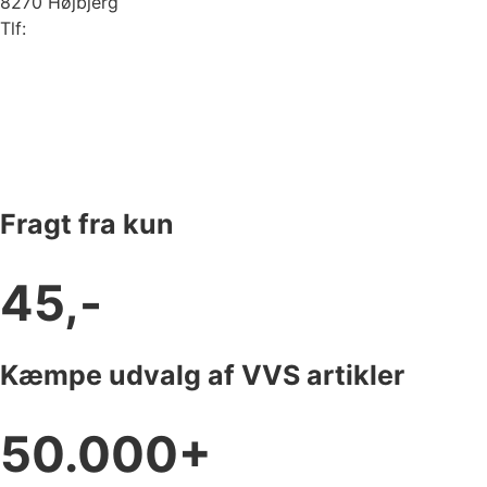
8270 Højbjerg
Tlf:
87 37 40 30
Fragt fra kun
45,-
Kæmpe udvalg af VVS artikler
50.000+