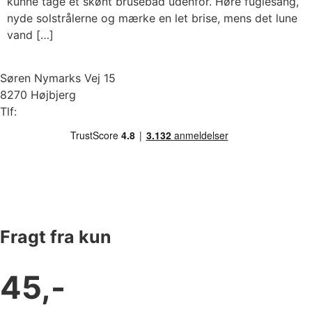
kunne tage et skønt brusebad udenfor. Høre fuglesang,
nyde solstrålerne og mærke en let brise, mens det lune
vand […]
Søren Nymarks Vej 15
8270 Højbjerg
Tlf:
87 37 40 30
Fragt fra kun
45,-