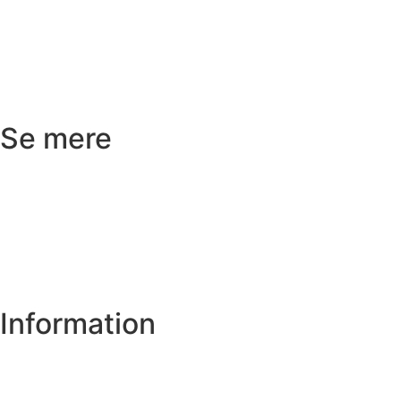
Returnering
Reklamation
Kundeservice
Se mere
Badeværelse
Køkken
Varme
Hus og have
Information
Om os
Privatlivs- og cookiepolitik