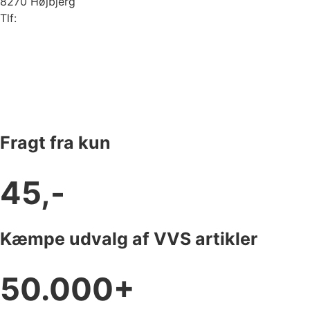
8270 Højbjerg
Tlf:
87 37 40 30
Fragt fra kun
45,-
Kæmpe udvalg af VVS artikler
50.000+