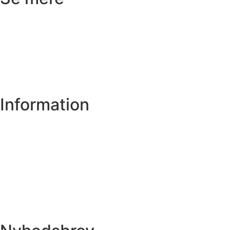
Badeværelse
Køkken
Varme
Hus og have
Information
Om os
Privatlivs- og cookiepolitik
Handelsbetingelser
Spørgsmål
Få et tilbud