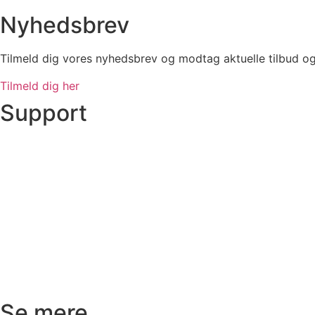
Nyhedsbrev
Tilmeld dig vores nyhedsbrev og modtag aktuelle tilbud o
Tilmeld dig her
Support
Ordre status
Prisoverslag
Fragt og afhentning
Returnering
Reklamation
Kundeservice
Se mere