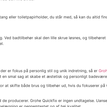
tang eller toiletpapirholder, du står med, så kan du altid 
. Ved badtilbehør skal den lille skrue løsnes, og tilbehøret
l.
er er fokus på personlig stil og unik indretning, så er
Groh
et en smal sag at skabe et æstetisk og personligt badevære
or at skifte både brus og tilbehør ud, hvis du fokuserer på
vad de producerer. Grohe Quickfix er ingen undtagelse. Uan
 belægning er gennemtestet og af høj kvalitet.