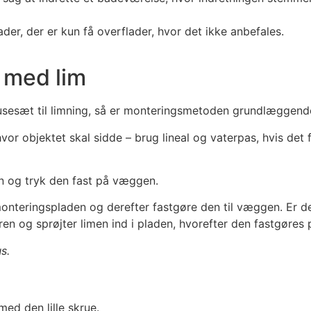
der, der er kun få overflader, hvor det ikke anbefales.
 med lim
brusesæt til limning, så er monteringsmetoden grundlæggen
hvor objektet skal sidde – brug lineal og vaterpas, hvis det
den og tryk den fast på væggen.
onteringspladen og derefter fastgøre den til væggen. Er det
ren og sprøjter limen ind i pladen, hvorefter den fastgøre
us.
ed den lille skrue.