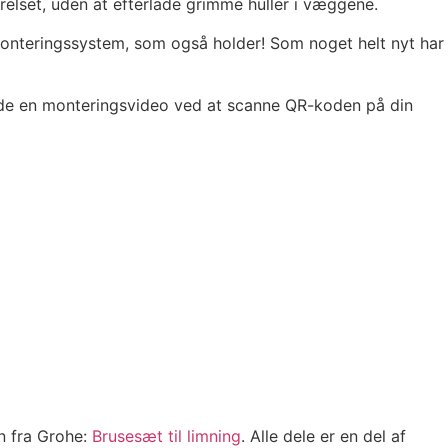
elset, uden at efterlade grimme huller i væggene.
monteringssystem, som også holder! Som noget helt nyt har
finde en monteringsvideo ved at scanne QR-koden på din
n fra Grohe:
Brusesæt til limning
. Alle dele er en del af