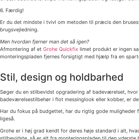
6. Færdig!
Er du det mindste i tvivl om metoden til præcis den bruses
brugsvejledning.
Men hvordan fjerner man det så igen?
Afmontering af et
Grohe Quickfix
limet produkt er ingen sag
monteringspladen fjernes forsigtigt med hjælp fra en sparte
Stil, design og holdbarhed
Søger du en stilbevidst opgradering af badeværelset, hvor d
badeværelsestilbehør i flot messinglook eller kobber, er d
Har du fokus på budgettet, har du rigtig gode muligheder f
ligeså.
Grohe er i høj grad kendt for deres høje standard i alt, h
stilbevidste, så er alt fra monteringspladen til den yderste