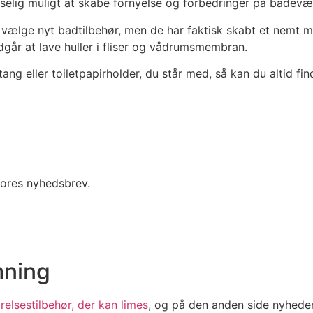
selig muligt at skabe fornyelse og forbedringer på badevær
l vælge nyt badtilbehør, men de har faktisk skabt et nemt 
ndgår at lave huller i fliser og vådrumsmembran.
tang eller toiletpapirholder, du står med, så kan du altid 
vores nyhedsbrev.
mning
elsestilbehør, der kan limes
, og på den anden side nyhede