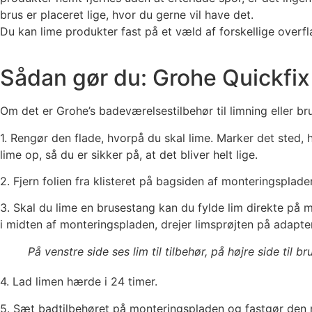
brus er placeret lige, hvor du gerne vil have det.
Du kan lime produkter fast på et væld af forskellige overfla
Sådan gør du: Grohe Quickfix
Om det er Grohe’s badeværelsestilbehør til limning eller 
1. Rengør den flade, hvorpå du skal lime. Marker det sted, 
lime op, så du er sikker på, at det bliver helt lige.
2. Fjern folien fra klisteret på bagsiden af monteringspla
3. Skal du lime en brusestang kan du fylde lim direkte på m
i midten af monteringspladen, drejer limsprøjten på adapte
På venstre side ses lim til tilbehør, på højre side til br
4. Lad limen hærde i 24 timer.
5. Sæt badtilbehøret på monteringspladen og fastgør den m