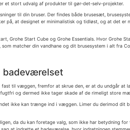
r et stort udvalg af produkter til gør-det-selv-projekter.
sninger til din bruser. Der findes både brusesæt, bruses
er på, at designet er minimalistisk og tidløst, og at det er
art, Grohe Start Cube og Grohe Essentials. Hvor Grohe Start
om matcher din vandhane og dit brusesystem i alt fra Cool
å badeværelset
tang fast til væggen, fremfor at skrue den, er at du undgå
s fugtfri og dermed ikke tager skade af de rimeligt store 
andet ikke kan trænge ind i væggen. Limer du derimod dit 
eboligen, da du kan foretage valg, som ikke har betydning for
n sag at indrette et badeværelse, hvor indretningen stemme