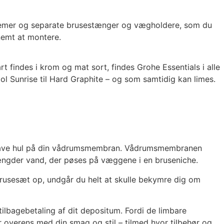
ystemer og separate brusestænger og vægholdere, som du
 nemt at montere.
 findes i krom og mat sort, findes Grohe Essentials i alle
 Sunrise til Hard Graphite – og som samtidig kan limes.
r at lave hul på din vådrumsmembran. Vådrumsmembranen
mængder vand, der pøses på væggene i en bruseniche.
brusesæt op, undgår du helt at skulle bekymre dig om
 tilbagebetaling af dit depositum. Fordi de limbare
r overens med din smag og stil – tilmed hvor tilbehør og