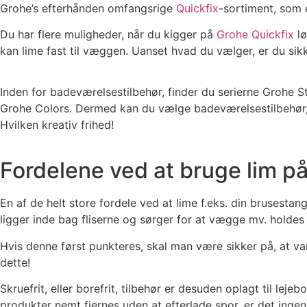
Grohe’s efterhånden omfangsrige
Quickfix
-sortiment, som e
Du har flere muligheder, når du kigger på
Grohe Quickfix
lø
kan lime fast til væggen. Uanset hvad du vælger, er du sikk
Inden for badeværelsestilbehør, finder du serierne Grohe St
Grohe Colors. Dermed kan du vælge badeværelsestilbehør, s
Hvilken kreativ frihed!
Fordelene ved at bruge lim p
En af de helt store fordele ved at lime f.eks. din bruses
ligger inde bag fliserne og sørger for at vægge mv. holde
Hvis denne først punkteres, skal man være sikker på, at v
dette!
Skruefrit, eller borefrit, tilbehør er desuden oplagt til lej
produkter nemt fjernes uden at efterlade spor, er det inge