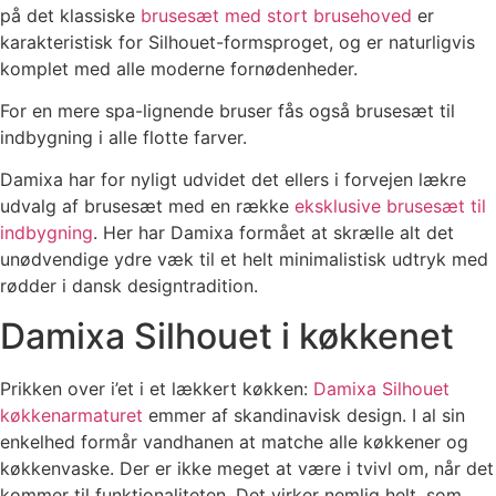
på det klassiske
brusesæt med stort brusehoved
er
karakteristisk for Silhouet-formsproget, og er naturligvis
komplet med alle moderne fornødenheder.
For en mere spa-lignende bruser fås også brusesæt til
indbygning i alle flotte farver.
Damixa har for nyligt udvidet det ellers i forvejen lækre
udvalg af brusesæt med en række
eksklusive brusesæt til
indbygning
. Her har Damixa formået at skrælle alt det
unødvendige ydre væk til et helt minimalistisk udtryk med
rødder i dansk designtradition.
Damixa Silhouet i køkkenet
Prikken over i’et i et lækkert køkken:
Damixa Silhouet
køkkenarmaturet
emmer af skandinavisk design. I al sin
enkelhed formår vandhanen at matche alle køkkener og
køkkenvaske. Der er ikke meget at være i tvivl om, når det
kommer til funktionaliteten. Det virker nemlig helt, som