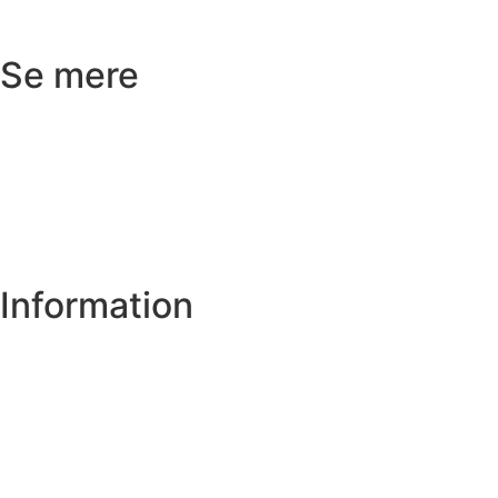
Kundeservice
Se mere
Badeværelse
Køkken
Varme
Hus og have
Information
Om os
Privatlivs- og cookiepolitik
Handelsbetingelser
Spørgsmål