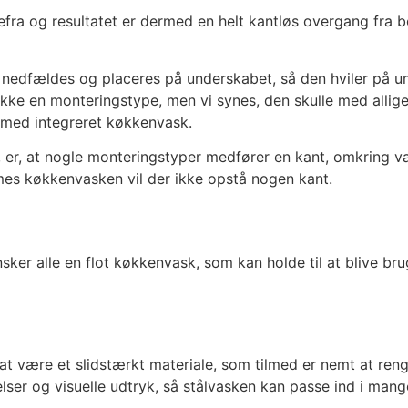
a og resultatet er dermed en helt kantløs overgang fra bo
 nedfældes og placeres på underskabet, så den hviler på u
ikke en monteringstype, men vi synes, den skulle med alli
l med integreret køkkenvask.
r, er, at nogle monteringstyper medfører en kant, omkring 
es køkkenvasken vil der ikke opstå nogen kant.
er alle en flot køkkenvask, som kan holde til at blive brug
 at være et slidstærkt materiale, som tilmed er nemt at ren
elser og visuelle udtryk, så stålvasken kan passe ind i mang