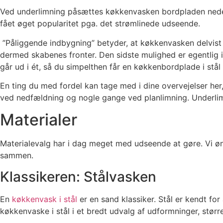
Ved underlimning påsættes køkkenvasken bordpladen nedefr
fået øget popularitet pga. det strømlinede udseende.
”Påliggende indbygning” betyder, at køkkenvasken delvist
dermed skabenes fronter. Den sidste mulighed er egentlig 
går ud i ét, så du simpelthen får en køkkenbordplade i stå
En ting du med fordel kan tage med i dine overvejelser he
ved nedfældning og nogle gange ved planlimning. Underlim
Materialer
Materialevalg har i dag meget med udseende at gøre. Vi ønsk
sammen.
Klassikeren: Stålvasken
En
køkkenvask i stål
er en sand klassiker. Stål er kendt for
køkkenvaske i stål i et bredt udvalg af udformninger, størr