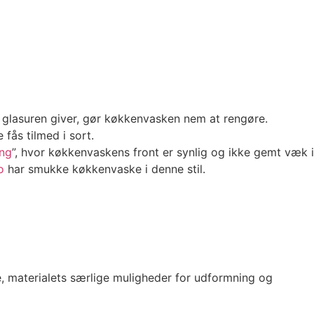
m glasuren giver, gør køkkenvasken nem at rengøre.
fås tilmed i sort.
ing
”, hvor køkkenvaskens front er synlig og ikke gemt væk i
o
har smukke køkkenvaske i denne stil.
e, materialets særlige muligheder for udformning og