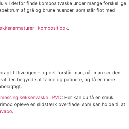
u vil derfor finde kompositvaske under mange forskellige
ot spektrum af grå og brune nuancer, som står flot med
økkenarmaturer i kompositlook
.
bragt til live igen – og det forstår man, når man ser den
d vil den begynde at falme og patinere, og få en mere
belagtigt.
å
messing køkkenvaske i PVD
: Her kan du få en smuk
erimod opleve en slidstærk overflade, som kan holde til at
avabo
.