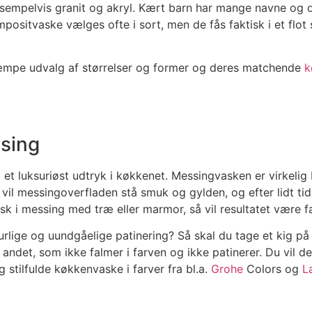
sempelvis granit og akryl. Kært barn har mange navne og d
Kompositvaske vælges ofte i sort, men de fås faktisk i et fl
 kæmpe udvalg af størrelser og former og deres matchende
k
sing
g et luksuriøst udtryk i køkkenet. Messingvasken er virkelig 
n vil messingoverfladen stå smuk og gylden, og efter lidt ti
 i messing med træ eller marmor, så vil resultatet være fa
urlige og uundgåelige patinering? Så skal du tage et kig p
 andet, som ikke falmer i farven og ikke patinerer. Du vil d
g stilfulde køkkenvaske i farver fra bl.a.
Grohe
Colors og
L