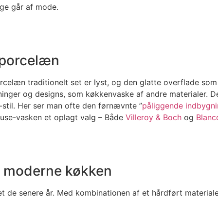
lige går af mode.
 porcelæn
celæn traditionelt set er lyst, og den glatte overflade so
nger og designs, som køkkenvaske af andre materialer. De 
til. Her ser man ofte den førnævnte ”
påliggende indbygn
ouse-vasken et oplagt valg – Både
Villeroy & Boch
og
Blanc
et moderne køkken
et de senere år. Med kombinationen af et hårdført material