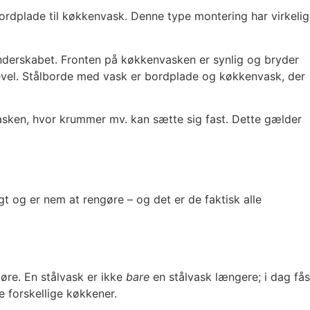
rdplade til køkkenvask. Denne type montering har virkelig
nderskabet. Fronten på køkkenvasken er synlig og bryder
gevel. Stålborde med vask er bordplade og køkkenvask, der
vasken, hvor krummer mv. kan sætte sig fast. Dette gælder
t og er nem at rengøre – og det er de faktisk alle
gøre. En stålvask er ikke
bare
en stålvask længere; i dag fås
e forskellige køkkener.