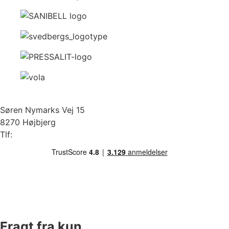
Søren Nymarks Vej 15
8270 Højbjerg
Tlf:
87 37 40 30
Fragt fra kun