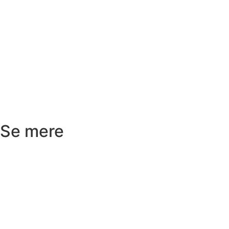
Ordre status
Prisoverslag
Fragt og afhentning
Returnering
Reklamation
Kundeservice
Se mere
Badeværelse
Køkken
Varme
Hus og have