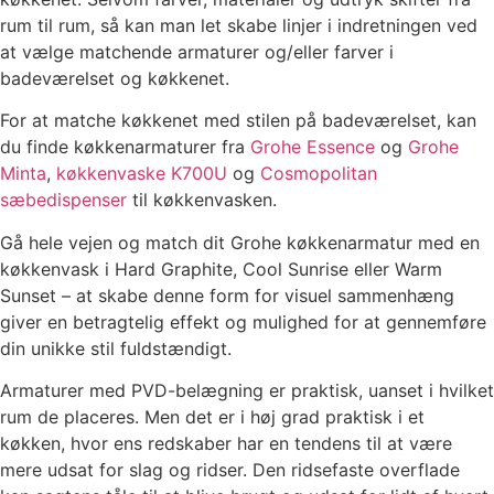
rum til rum, så kan man let skabe linjer i indretningen ved
at vælge matchende armaturer og/eller farver i
badeværelset og køkkenet.
For at matche køkkenet med stilen på badeværelset, kan
du finde køkkenarmaturer fra
Grohe Essence
og
Grohe
Minta
,
køkkenvaske K700U
og
Cosmopolitan
sæbedispenser
til køkkenvasken.
Gå hele vejen og match dit Grohe køkkenarmatur med en
køkkenvask i Hard Graphite, Cool Sunrise eller Warm
Sunset – at skabe denne form for visuel sammenhæng
giver en betragtelig effekt og mulighed for at gennemføre
din unikke stil fuldstændigt.
Armaturer med PVD-belægning er praktisk, uanset i hvilket
rum de placeres. Men det er i høj grad praktisk i et
køkken, hvor ens redskaber har en tendens til at være
mere udsat for slag og ridser. Den ridsefaste overflade