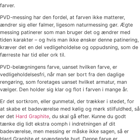
farver.
PVD-messing har den fordel, at farven ikke matterer,
ændrer sig eller falmer, ligesom naturmessing gør. Ægte
messing patinerer som man bruger det og ændrer med
tiden karakter – og hvis man ikke ønsker denne patinering,
kræver det en del vedligeholdelse og oppudsning, som de
færreste har tid eller ork til.
PVD-belægningens farve, uanset hvilken farve, er
vedligeholdelsesfri, når man ser bort fra den daglige
rengøring, som foretages uanset hvilket armatur, man
vælger. Den holder sig klar og flot i farven i mange år.
Er det sortkrom, eller gunmetal, der trækker i stedet, for
at skabe et badeværelse med kølig og mørk stilfuldhed, så
er det
Hard Graphite
, du skal gå efter. Kunne du godt
tænke dig lidt ekstra oomph i indretningen af dit
badeværelse, men messing er måske ikke sagen, så er
Hard Graphite et spændende bud. Denne farve er