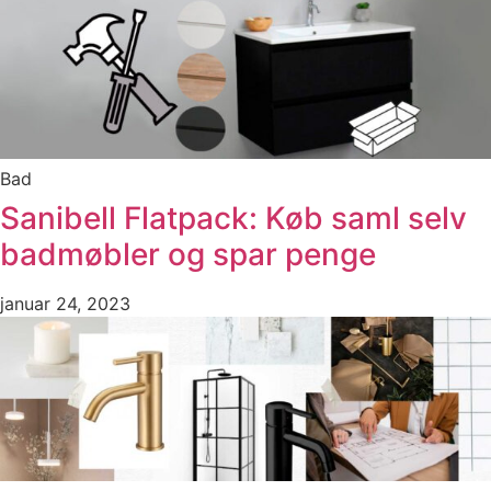
Bad
Sanibell Flatpack: Køb saml selv
badmøbler og spar penge
januar 24, 2023