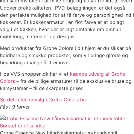
kan sagtens tåle til at blive brugt og udsat for lidt af hvert.
Udover praktikaliteten i PVD-belægningen, er det også
den perfekte mulighed for at få farve og personlighed ind i
køkkenet. Et køkkenarmatur i en flot farve er et oplagt
valg i et køkken, hvor der er lagt omtanke om omhu i
møblering, materialer og designs.
Med produkter fra Grohe Colors i dit hjem er du sikker på
holdbare og smukke produkter, som vil bringe glæde og
beundring i mange år fremover.
Hos VVS-shoppen.dk har vi et
kæmpe udvalg af Grohe
Colors
– fra de billige armaturer til de eksklusive bruse og
karsystemer – til de skarpeste priser.
Se det fulde udvalg i Grohe Colors her
Fås i 9 farver
Grohe Essence New håndvaskarmatur m/bundventil