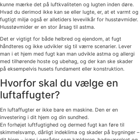
kunne mærke det på luftkvaliteten og lugten inden døre.
Hvad du derimod ikke kan se eller lugte, er, at et varmt og
fugtigt miljø også er alletiders levevilkår for husstøvmider.
Husstøvmider er en stor årsag til astma.
Det er vigtigt for både helbred og ejendom, at fugt
håndteres og ikke udvikler sig til værre scenarier. Lever
man i et hjem med fugt kan man udvikle astma og allergi
med tilhørende hoste og ubehag, og der kan ske skader
på eksempelvis husets fundament eller konstruktion.
Hvorfor skal du vælge en
luftaffugter?
En luftaffugter er ikke bare en maskine. Den er en
investering i dit hjem og din sundhed.
En forhøjet luftfugtighed og dermed fugt kan føre til
skimmelsvamp, dårligt indeklima og skader på bygninger –
dit hjem – især i områder som kælderen, badeværelset og