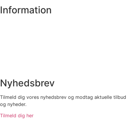
Information
Om os
Privatlivs- og cookiepolitik
Handelsbetingelser
Spørgsmål
Få et tilbud
Nyhedsbrev
Tilmeld dig vores nyhedsbrev og modtag aktuelle tilbud
og nyheder.
Tilmeld dig her