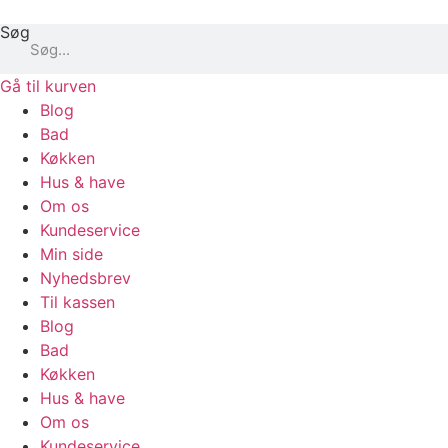
Videre
Søg
til
indhold
Gå til kurven
Blog
Bad
Køkken
Hus & have
Om os
Kundeservice
Min side
Nyhedsbrev
Til kassen
Blog
Bad
Køkken
Hus & have
Om os
Kundeservice