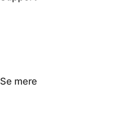
Ordre status
Prisoverslag
Fragt og afhentning
Returnering
Reklamation
Kundeservice
Se mere
Badeværelse
Køkken
Varme
Hus og have