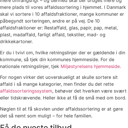
mere omfangsrigt – og dermed skal der bruges mere og
mere plads til vores affaldssortering i hjemmet. I Danmark
skal vi sortere i 10 affaldsfraktioner, mange kommuner er
påbegyndt sorteringen, andre er på vej. De 10
affaldsfraktioner er: Restaffald, glas, papir, pap, metal,
plast, madaffald, farligt affald, tekstiler, mad- og
drikkekartoner.
Er du i tvivl om, hvilke retningslinjer der er gældende i din
kommune, så tjek din kommunes hjemmeside. For de
nationale retningslinjer, tjek
Miljøstyrelsens hjemmeside
.
For nogen virker det uoverskueligt at skulle sortere sit
affald i så mange kategorier, men finder du det rette
affaldssorteringssystem
, behøver det hverken være svært
eller tidskrævende. Heller ikke at få de små med om bord.
Nøglen til at få skovlen under affaldssortering er at gøre
det så nemt som muligt – for hele familien.
Få de nyeste tilbud