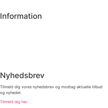
Hus og have
Information
Om os
Privatlivs- og cookiepolitik
Handelsbetingelser
Spørgsmål
Få et tilbud
Nyhedsbrev
Tilmeld dig vores nyhedsbrev og modtag aktuelle tilbud
og nyheder.
Tilmeld dig her