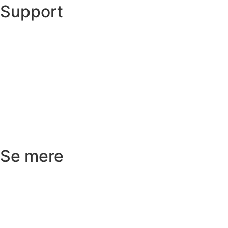
Support
Ordre status
Prisoverslag
Fragt og afhentning
Returnering
Reklamation
Kundeservice
Se mere
Badeværelse
Køkken
Varme