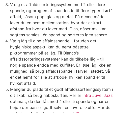
Vælg et affaldssorteringssystem med 2 eller flere
spande, og brug én af spandende til flere typer ”tørt”
affald, såsom pap, glas og metal. På denne måde
laver du en nem mellemstation, hvor der er kort
afstand fra hvor du laver mad. Glas, dåser mv. kan
sagtens samles i én spand og sorteres igen senere.
Vælg låg til dine affaldsspande – foruden det
hygiejniske aspekt, kan du nemt påsætte
piktogrammer på et låg. Til Blanco’s
affaldssorteringssystemer kan du tilkøbe låg – til
nogle spande endda med kulfilter. Er løse låg ikke en
mulighed, så brug affaldsspande i farver i stedet. Så
er det nemt for alle at afkode, hvilken spand er til
hvilket affald.
Mangler du plads til et godt affaldssorteringssystem i
dit skab, så brug naboskuffen. Her er
Intra Juvel Jazz
optimalt, da den fås med 4 eller 5 spande og har en
højde der passer godt selv i en lavere skuffe. Har du